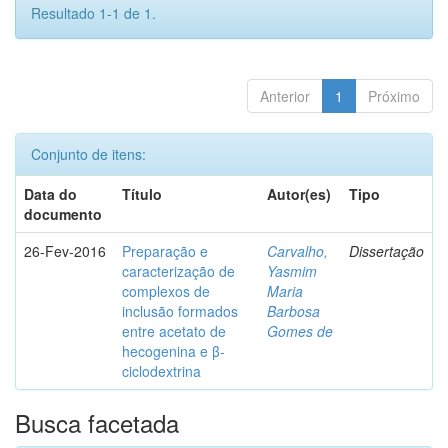
Resultado 1-1 de 1.
Anterior
1
Próximo
Conjunto de itens:
Data do
Título
Autor(es)
Tipo
documento
26-Fev-2016
Preparação e
Carvalho,
Dissertação
caracterização de
Yasmim
complexos de
Maria
inclusão formados
Barbosa
entre acetato de
Gomes de
hecogenina e β-
ciclodextrina
Busca facetada