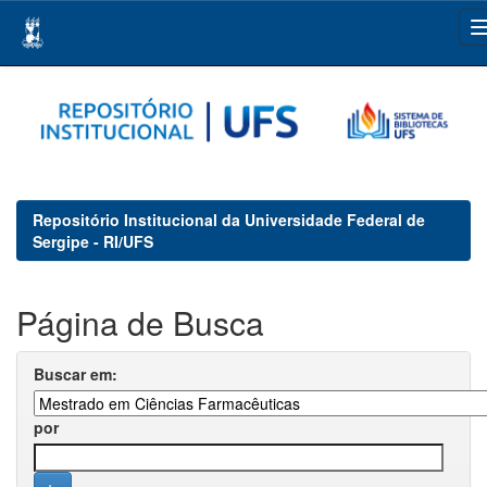
Skip
navigation
Repositório Institucional da Universidade Federal de
Sergipe - RI/UFS
Página de Busca
Buscar em:
por