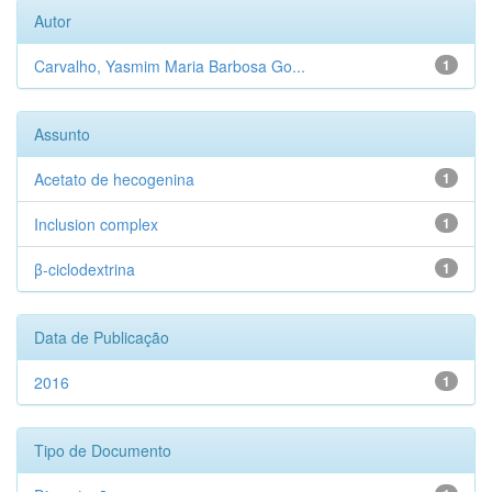
Autor
Carvalho, Yasmim Maria Barbosa Go...
1
Assunto
Acetato de hecogenina
1
Inclusion complex
1
β-ciclodextrina
1
Data de Publicação
2016
1
Tipo de Documento