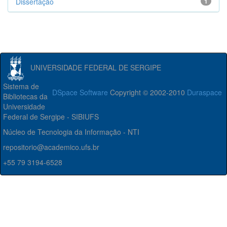
Dissertação
1
UNIVERSIDADE FEDERAL DE SERGIPE
Sistema de
DSpace Software
Copyright © 2002-2010
Duraspace
Bibliotecas da
Universidade
Federal de Sergipe - SIBIUFS
Núcleo de Tecnologia da Informação - NTI
repositorio@academico.ufs.br
+55 79 3194-6528