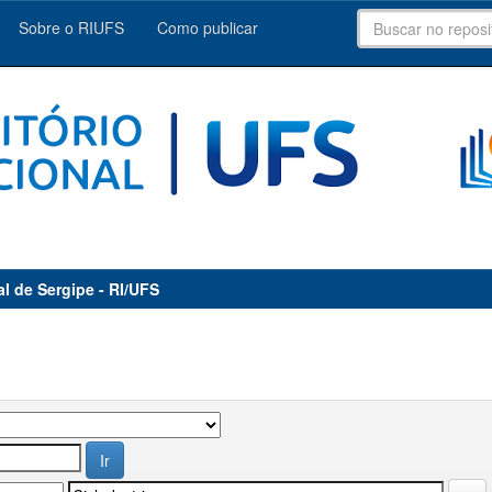
Sobre o RIUFS
Como publicar
al de Sergipe - RI/UFS