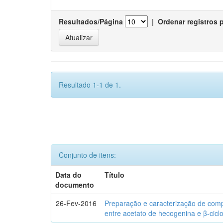
Resultados/Página
|
Ordenar registros 
Resultado 1-1 de 1.
Conjunto de itens:
Data do
Título
documento
26-Fev-2016
Preparação e caracterização de com
entre acetato de hecogenina e β-cicl