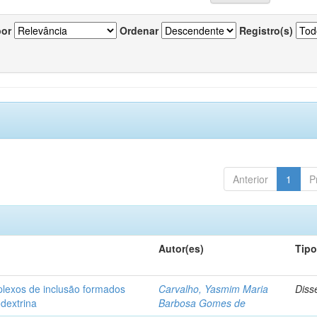
por
Ordenar
Registro(s)
Anterior
1
P
Autor(es)
Tip
plexos de inclusão formados
Carvalho, Yasmim Maria
Diss
odextrina
Barbosa Gomes de