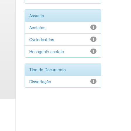
Assunto
Acetatos
1
Cyclodextrins
1
Hecogenin acetate
1
Tipo de Documento
Dissertação
1