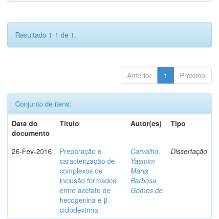
Resultado 1-1 de 1.
Anterior
1
Próximo
Conjunto de itens:
Data do
Título
Autor(es)
Tipo
documento
26-Fev-2016
Preparação e
Carvalho,
Dissertação
caracterização de
Yasmim
complexos de
Maria
inclusão formados
Barbosa
entre acetato de
Gomes de
hecogenina e β-
ciclodextrina