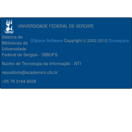
UNIVERSIDADE FEDERAL DE SERGIPE
Sistema de
DSpace Software
Copyright © 2002-2010
Duraspace
Bibliotecas da
Universidade
Federal de Sergipe - SIBIUFS
Núcleo de Tecnologia da Informação - NTI
repositorio@academico.ufs.br
+55 79 3194-6528