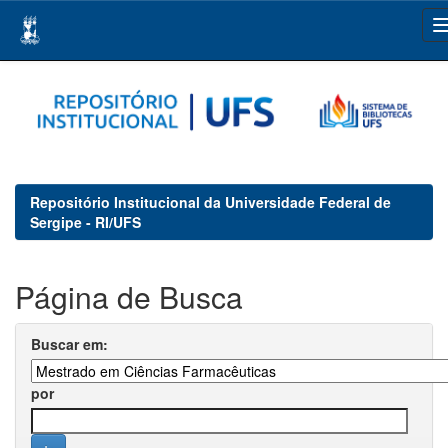
Skip
navigation
Repositório Institucional da Universidade Federal de
Sergipe - RI/UFS
Página de Busca
Buscar em:
por