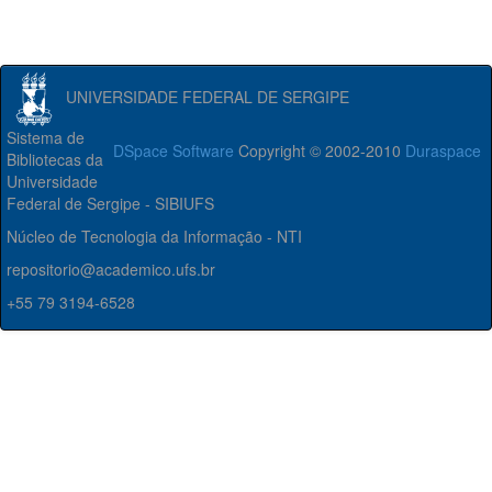
UNIVERSIDADE FEDERAL DE SERGIPE
Sistema de
DSpace Software
Copyright © 2002-2010
Duraspace
Bibliotecas da
Universidade
Federal de Sergipe - SIBIUFS
Núcleo de Tecnologia da Informação - NTI
repositorio@academico.ufs.br
+55 79 3194-6528