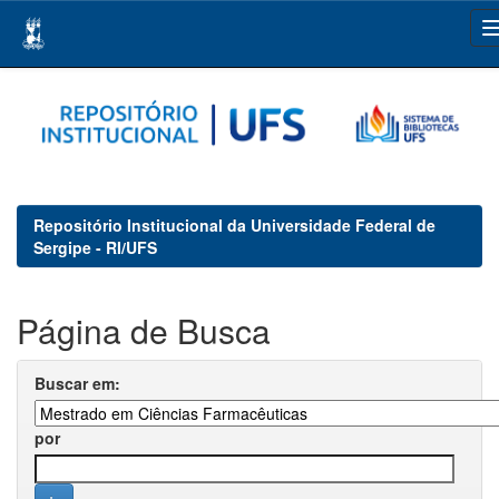
Skip
navigation
Repositório Institucional da Universidade Federal de
Sergipe - RI/UFS
Página de Busca
Buscar em:
por