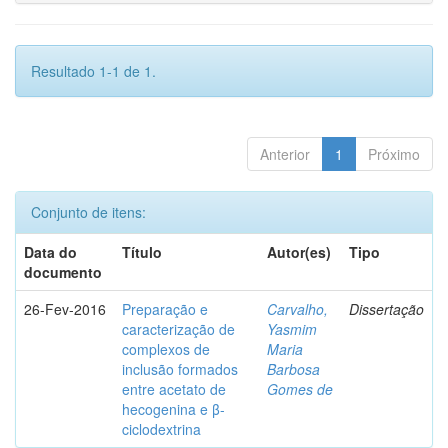
Resultado 1-1 de 1.
Anterior
1
Próximo
Conjunto de itens:
Data do
Título
Autor(es)
Tipo
documento
26-Fev-2016
Preparação e
Carvalho,
Dissertação
caracterização de
Yasmim
complexos de
Maria
inclusão formados
Barbosa
entre acetato de
Gomes de
hecogenina e β-
ciclodextrina