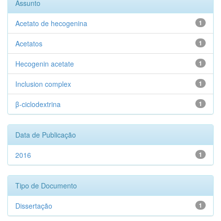
Assunto
Acetato de hecogenina
1
Acetatos
1
Hecogenin acetate
1
Inclusion complex
1
β-ciclodextrina
1
Data de Publicação
2016
1
Tipo de Documento
Dissertação
1