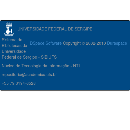
UNIVERSIDADE FEDERAL DE SERGIPE
Sistema de
DSpace Software
Copyright © 2002-2010
Duraspace
Bibliotecas da
Universidade
Federal de Sergipe - SIBIUFS
Núcleo de Tecnologia da Informação - NTI
repositorio@academico.ufs.br
+55 79 3194-6528