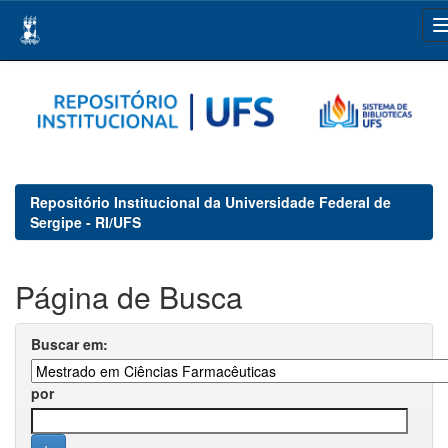
Skip
navigation
Repositório Institucional da Universidade Federal de
Sergipe - RI/UFS
Página de Busca
Buscar em:
por