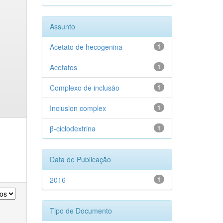
Assunto
Acetato de hecogenina
1
Acetatos
1
Complexo de inclusão
1
Inclusion complex
1
β-ciclodextrina
1
Data de Publicação
2016
1
Tipo de Documento