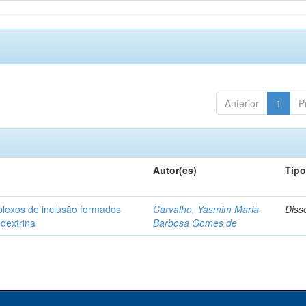
Anterior
1
P
Autor(es)
Tip
plexos de inclusão formados
Carvalho, Yasmim Maria
Diss
odextrina
Barbosa Gomes de