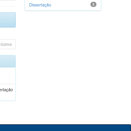
Dissertação
1
róximo
o
ertação