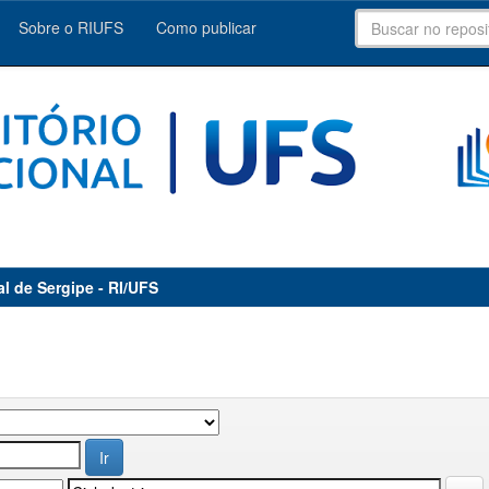
Sobre o RIUFS
Como publicar
al de Sergipe - RI/UFS