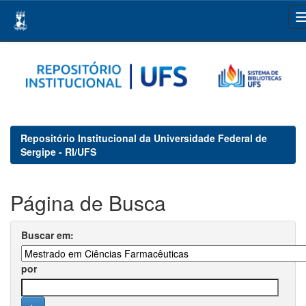
Skip
navigation
Repositório Institucional da Universidade Federal de
Sergipe - RI/UFS
Página de Busca
Buscar em:
por