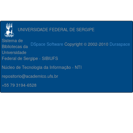
UNIVERSIDADE FEDERAL DE SERGIPE
Sistema de
DSpace Software
Copyright © 2002-2010
Duraspace
Bibliotecas da
Universidade
Federal de Sergipe - SIBIUFS
Núcleo de Tecnologia da Informação - NTI
repositorio@academico.ufs.br
+55 79 3194-6528