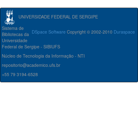
UNIVERSIDADE FEDERAL DE SERGIPE
Sistema de
DSpace Software
Copyright © 2002-2010
Duraspace
Bibliotecas da
Universidade
Federal de Sergipe - SIBIUFS
Núcleo de Tecnologia da Informação - NTI
repositorio@academico.ufs.br
+55 79 3194-6528