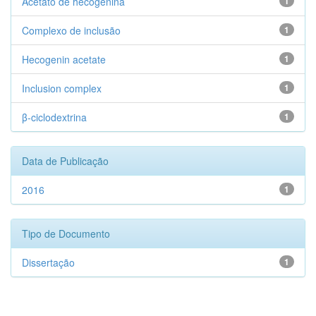
Acetato de hecogenina
1
Complexo de inclusão
1
Hecogenin acetate
1
Inclusion complex
1
β-ciclodextrina
1
Data de Publicação
2016
1
Tipo de Documento
Dissertação
1