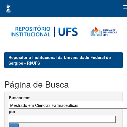
Skip
navigation
Repositório Institucional da Universidade Federal de
Sergipe - RI/UFS
Página de Busca
Buscar em:
por