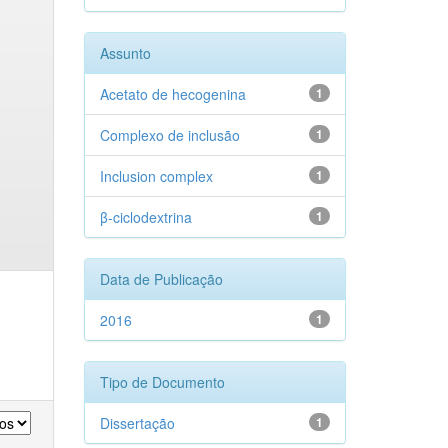
Assunto
Acetato de hecogenina
1
Complexo de inclusão
1
Inclusion complex
1
β-ciclodextrina
1
Data de Publicação
2016
1
Tipo de Documento
Dissertação
1