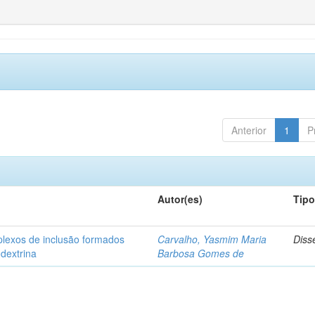
Anterior
1
P
Autor(es)
Tip
plexos de inclusão formados
Carvalho, Yasmim Maria
Diss
odextrina
Barbosa Gomes de