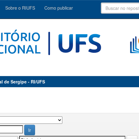
Sobre o RIUFS
Como publicar
al de Sergipe - RI/UFS