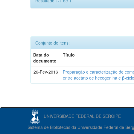
Resultado 1-1 de 1.
Conjunto de itens:
Data do
Título
documento
26-Fev-2016
Preparação e caracterização de com
entre acetato de hecogenina e β-cicl
UNIVERSIDADE FEDERAL DE SERGIPE
Sistema de Bibliotecas da Universidade Federal de Ser