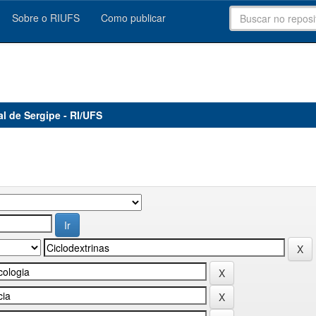
Sobre o RIUFS
Como publicar
al de Sergipe - RI/UFS