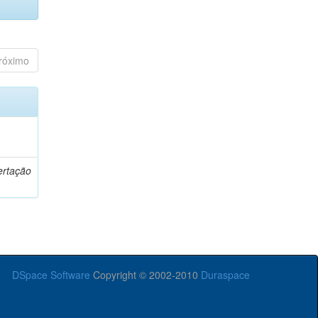
róximo
o
ertação
DSpace Software
Copyright © 2002-2010
Duraspace