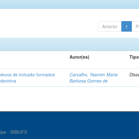
Anterior
1
P
Autor(es)
Tip
plexos de inclusão formados
Carvalho, Yasmim Maria
Diss
odextrina
Barbosa Gomes de
gipe - SIBIUFS