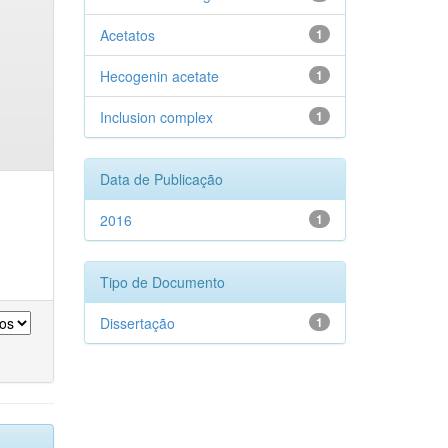
Acetatos
1
Hecogenin acetate
1
Inclusion complex
1
Data de Publicação
2016
1
Tipo de Documento
Dissertação
1