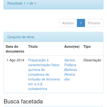
Resultado 1-1 de 1.
Anterior
1
Próximo
Conjunto de itens:
Data do
Título
Autor(es)
Tipo
documento
1-Ago-2014
Preparação e
Santos,
Dissertação
caracterização físico-
Polliana
química de
Barbosa
complexos de
Pereira
inclusão de limoneno
dos
em α e β-
ciclodextrina
Busca facetada