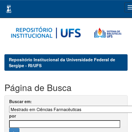
Skip
navigation
Repositório Institucional da Universidade Federal de
Sergipe - RI/UFS
Página de Busca
Buscar em:
por