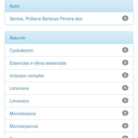
Autor
Santos, Polliana Barbosa Pereira dos
1
Assunto
Cyclodextrin
1
Essencias e óleos essenciais
1
Inclusion complex
1
Limonene
1
Limoneno
1
Monoterpene
1
Monoterpenos
1