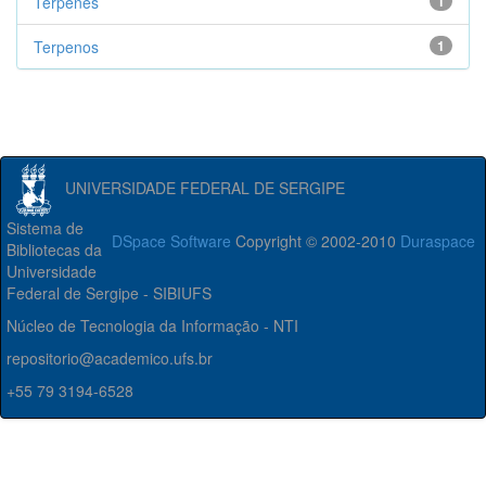
Terpenes
1
Terpenos
1
UNIVERSIDADE FEDERAL DE SERGIPE
Sistema de
DSpace Software
Copyright © 2002-2010
Duraspace
Bibliotecas da
Universidade
Federal de Sergipe - SIBIUFS
Núcleo de Tecnologia da Informação - NTI
repositorio@academico.ufs.br
+55 79 3194-6528