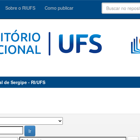
Sobre o RIUFS
Como publicar
al de Sergipe - RI/UFS