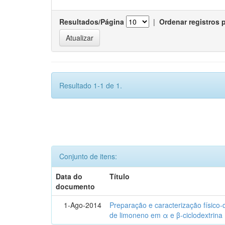
Resultados/Página
|
Ordenar registros 
Resultado 1-1 de 1.
Conjunto de itens:
Data do
Título
documento
1-Ago-2014
Preparação e caracterização físico
de limoneno em α e β-ciclodextrina