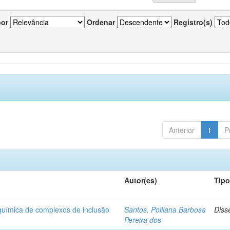
por
Ordenar
Registro(s)
Anterior
1
P
Autor(es)
Tip
-química de complexos de inclusão
Santos, Polliana Barbosa
Diss
Pereira dos