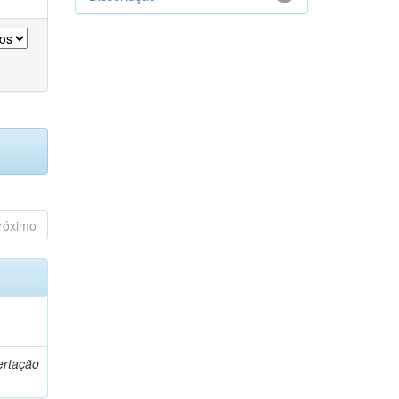
róximo
o
ertação