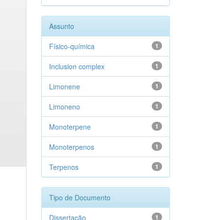
Assunto
Físico-química
1
Inclusion complex
1
Limonene
1
Limoneno
1
Monoterpene
1
Monoterpenos
1
Terpenos
1
Tipo de Documento
Dissertação
1