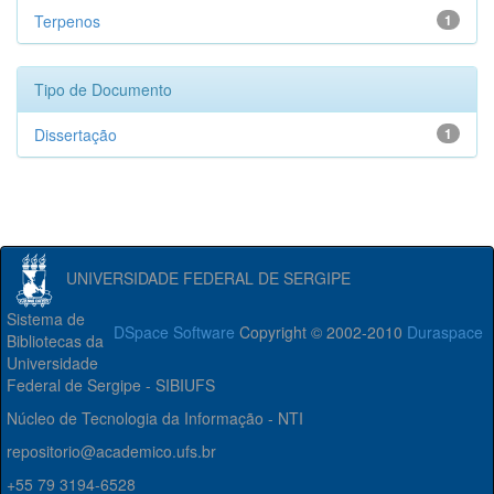
Terpenos
1
Tipo de Documento
Dissertação
1
UNIVERSIDADE FEDERAL DE SERGIPE
Sistema de
DSpace Software
Copyright © 2002-2010
Duraspace
Bibliotecas da
Universidade
Federal de Sergipe - SIBIUFS
Núcleo de Tecnologia da Informação - NTI
repositorio@academico.ufs.br
+55 79 3194-6528