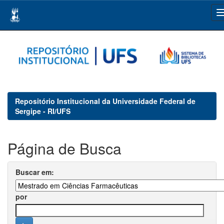
Skip
navigation
Repositório Institucional da Universidade Federal de
Sergipe - RI/UFS
Página de Busca
Buscar em:
por