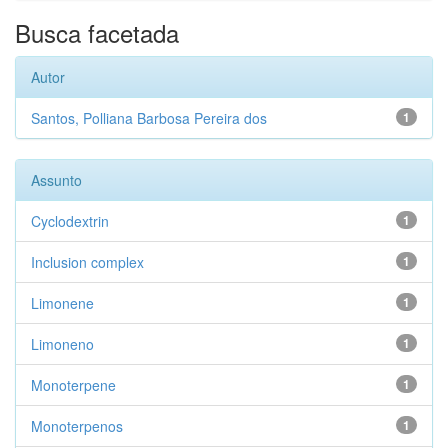
Busca facetada
Autor
Santos, Polliana Barbosa Pereira dos
1
Assunto
Cyclodextrin
1
Inclusion complex
1
Limonene
1
Limoneno
1
Monoterpene
1
Monoterpenos
1