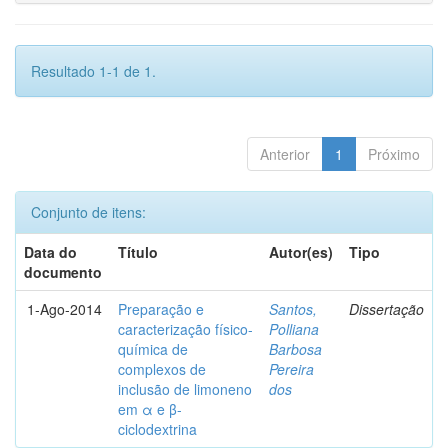
Resultado 1-1 de 1.
Anterior
1
Próximo
Conjunto de itens:
Data do
Título
Autor(es)
Tipo
documento
1-Ago-2014
Preparação e
Santos,
Dissertação
caracterização físico-
Polliana
química de
Barbosa
complexos de
Pereira
inclusão de limoneno
dos
em α e β-
ciclodextrina