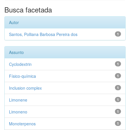
Busca facetada
Autor
Santos, Polliana Barbosa Pereira dos
1
Assunto
Cyclodextrin
1
Físico-química
1
Inclusion complex
1
Limonene
1
Limoneno
1
Monoterpenos
1