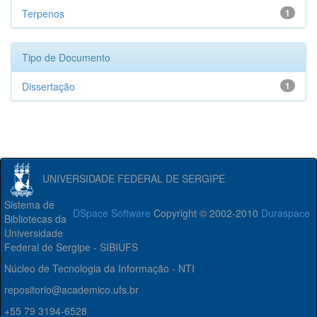
Terpenos
1
Tipo de Documento
Dissertação
1
UNIVERSIDADE FEDERAL DE SERGIPE
Sistema de
DSpace Software
Copyright © 2002-2010
Duraspace
Bibliotecas da
Universidade
Federal de Sergipe - SIBIUFS
Núcleo de Tecnologia da Informação - NTI
repositorio@academico.ufs.br
+55 79 3194-6528