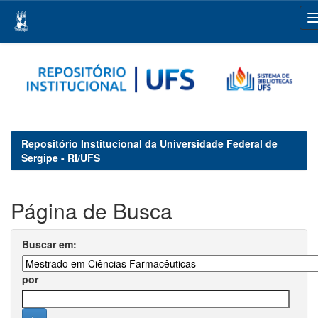
Skip
navigation
Repositório Institucional da Universidade Federal de
Sergipe - RI/UFS
Página de Busca
Buscar em:
por