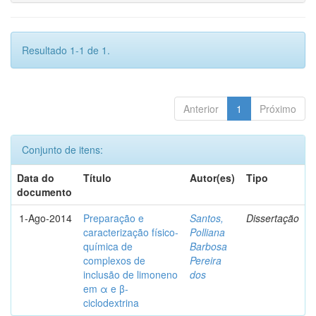
Resultado 1-1 de 1.
Anterior
1
Próximo
Conjunto de itens:
Data do
Título
Autor(es)
Tipo
documento
1-Ago-2014
Preparação e
Santos,
Dissertação
caracterização físico-
Polliana
química de
Barbosa
complexos de
Pereira
inclusão de limoneno
dos
em α e β-
ciclodextrina