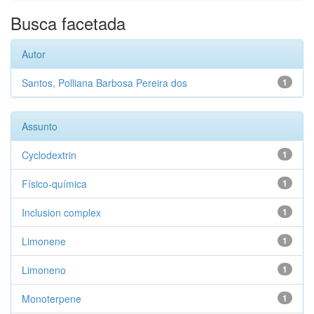
Busca facetada
Autor
Santos, Polliana Barbosa Pereira dos
1
Assunto
Cyclodextrin
1
Físico-química
1
Inclusion complex
1
Limonene
1
Limoneno
1
Monoterpene
1