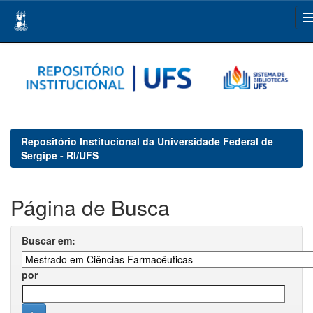
Skip
navigation
Repositório Institucional da Universidade Federal de
Sergipe - RI/UFS
Página de Busca
Buscar em:
por