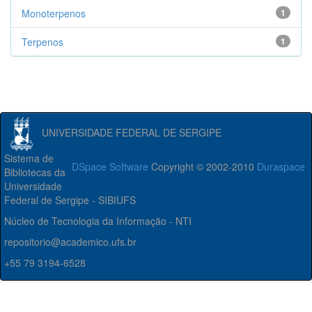
Monoterpenos
1
Terpenos
1
UNIVERSIDADE FEDERAL DE SERGIPE
Sistema de
DSpace Software
Copyright © 2002-2010
Duraspace
Bibliotecas da
Universidade
Federal de Sergipe - SIBIUFS
Núcleo de Tecnologia da Informação - NTI
repositorio@academico.ufs.br
+55 79 3194-6528