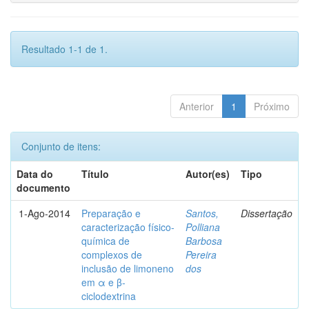
Resultado 1-1 de 1.
Anterior
1
Próximo
Conjunto de itens:
Data do
Título
Autor(es)
Tipo
documento
1-Ago-2014
Preparação e
Santos,
Dissertação
caracterização físico-
Polliana
química de
Barbosa
complexos de
Pereira
inclusão de limoneno
dos
em α e β-
ciclodextrina