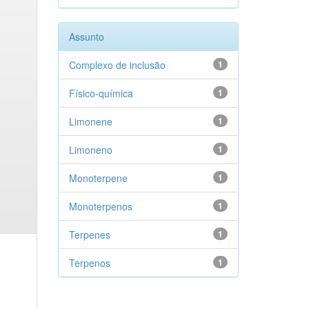
Assunto
Complexo de inclusão
1
Físico-química
1
Limonene
1
Limoneno
1
Monoterpene
1
Monoterpenos
1
Terpenes
1
Terpenos
1