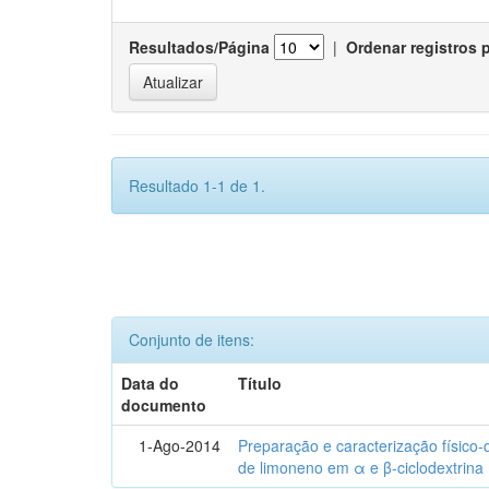
Resultados/Página
|
Ordenar registros 
Resultado 1-1 de 1.
Conjunto de itens:
Data do
Título
documento
1-Ago-2014
Preparação e caracterização físico
de limoneno em α e β-ciclodextrina