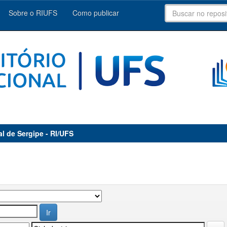
Sobre o RIUFS
Como publicar
al de Sergipe - RI/UFS