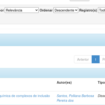
por
Ordenar
Registro(s)
Anterior
1
P
Autor(es)
Tip
-química de complexos de inclusão
Santos, Polliana Barbosa
Diss
Pereira dos