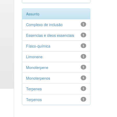
Assunto
Complexo de inclusão
1
Essencias e óleos essenciais
1
Físico-química
1
Limonene
1
Monoterpene
1
Monoterpenos
1
Terpenes
1
Terpenos
1