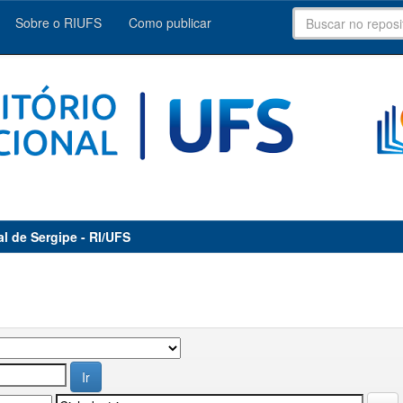
Sobre o RIUFS
Como publicar
al de Sergipe - RI/UFS