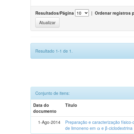
Resultados/Página
|
Ordenar registros 
Resultado 1-1 de 1.
Conjunto de itens:
Data do
Título
documento
1-Ago-2014
Preparação e caracterização físico
de limoneno em α e β-ciclodextrina