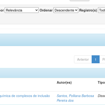
por
Ordenar
Registro(s)
Anterior
1
P
Autor(es)
Tip
-química de complexos de inclusão
Santos, Polliana Barbosa
Diss
Pereira dos