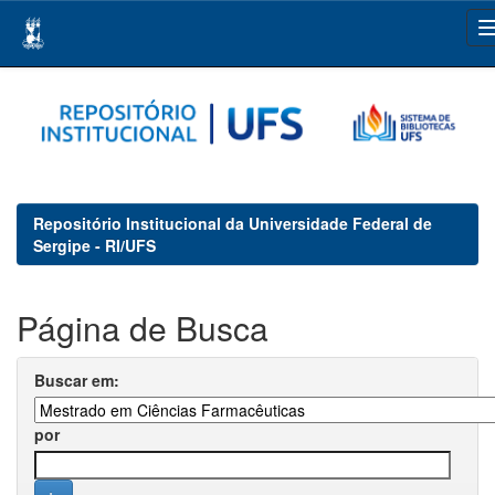
Skip
navigation
Repositório Institucional da Universidade Federal de
Sergipe - RI/UFS
Página de Busca
Buscar em:
por