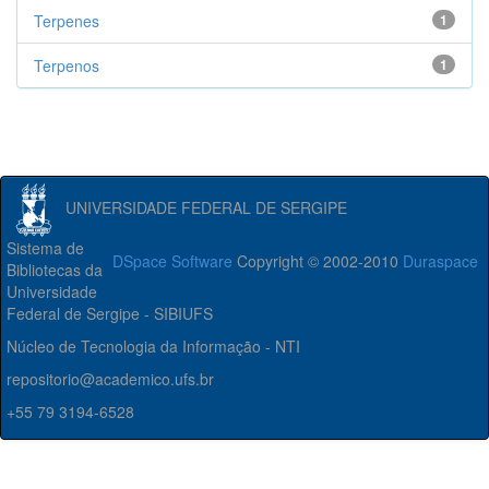
Terpenes
1
Terpenos
1
UNIVERSIDADE FEDERAL DE SERGIPE
Sistema de
DSpace Software
Copyright © 2002-2010
Duraspace
Bibliotecas da
Universidade
Federal de Sergipe - SIBIUFS
Núcleo de Tecnologia da Informação - NTI
repositorio@academico.ufs.br
+55 79 3194-6528