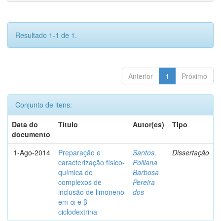
Resultado 1-1 de 1.
Anterior
1
Próximo
Conjunto de itens:
Data do
Título
Autor(es)
Tipo
documento
1-Ago-2014
Preparação e
Santos,
Dissertação
caracterização físico-
Polliana
química de
Barbosa
complexos de
Pereira
inclusão de limoneno
dos
em α e β-
ciclodextrina