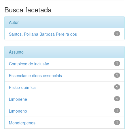
Busca facetada
Autor
Santos, Polliana Barbosa Pereira dos
1
Assunto
Complexo de inclusão
1
Essencias e óleos essenciais
1
Físico-química
1
Limonene
1
Limoneno
1
Monoterpenos
1