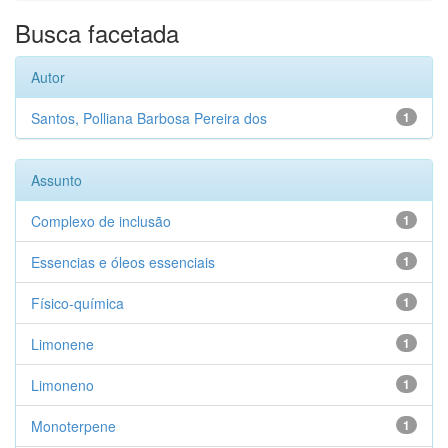
Busca facetada
Autor
Santos, Polliana Barbosa Pereira dos
1
Assunto
Complexo de inclusão
1
Essencias e óleos essenciais
1
Físico-química
1
Limonene
1
Limoneno
1
Monoterpene
1