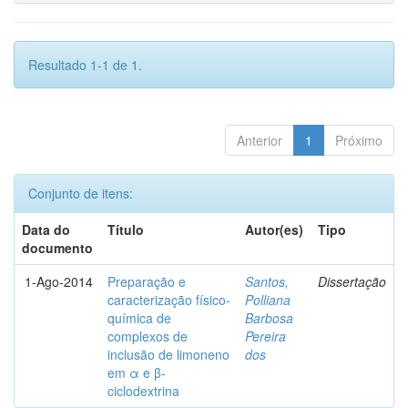
Resultado 1-1 de 1.
Anterior
1
Próximo
Conjunto de itens:
Data do
Título
Autor(es)
Tipo
documento
1-Ago-2014
Preparação e
Santos,
Dissertação
caracterização físico-
Polliana
química de
Barbosa
complexos de
Pereira
inclusão de limoneno
dos
em α e β-
ciclodextrina