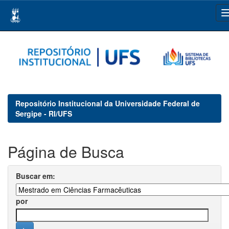
Skip
navigation
Repositório Institucional da Universidade Federal de
Sergipe - RI/UFS
Página de Busca
Buscar em:
por