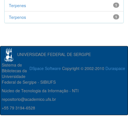
Terpenes
1
Terpenos
1
UNIVERSIDADE FEDERAL DE SERGIPE
Sistema de
DSpace Software
Copyright © 2002-2010
Duraspace
Bibliotecas da
Universidade
Federal de Sergipe - SIBIUFS
Núcleo de Tecnologia da Informação - NTI
repositorio@academico.ufs.br
+55 79 3194-6528