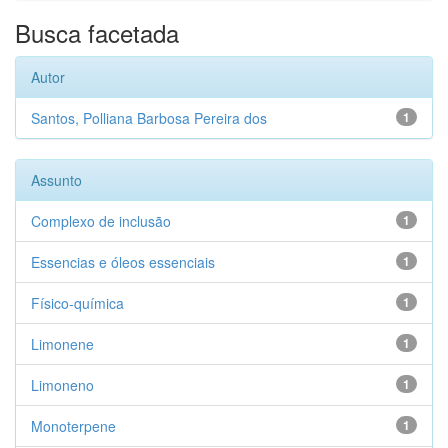
Busca facetada
Autor
Santos, Polliana Barbosa Pereira dos
1
Assunto
Complexo de inclusão
1
Essencias e óleos essenciais
1
Físico-química
1
Limonene
1
Limoneno
1
Monoterpene
1