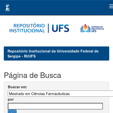
Skip
navigation
Repositório Institucional da Universidade Federal de
Sergipe - RI/UFS
Página de Busca
Buscar em:
por