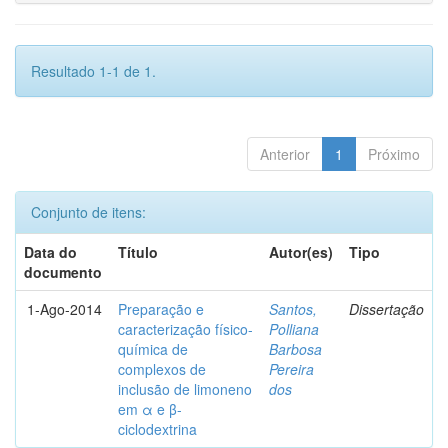
Resultado 1-1 de 1.
Anterior
1
Próximo
Conjunto de itens:
Data do
Título
Autor(es)
Tipo
documento
1-Ago-2014
Preparação e
Santos,
Dissertação
caracterização físico-
Polliana
química de
Barbosa
complexos de
Pereira
inclusão de limoneno
dos
em α e β-
ciclodextrina