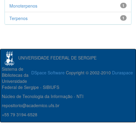
Monoterpenos
1
Terpenos
1
UNIVERSIDADE FEDERAL DE SERGIPE
Sistema de
DSpace Software
Copyright © 2002-2010
Duraspace
Bibliotecas da
Universidade
Federal de Sergipe - SIBIUFS
Núcleo de Tecnologia da Informação - NTI
repositorio@academico.ufs.br
+55 79 3194-6528