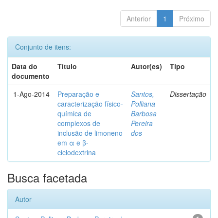
Anterior
1
Próximo
Conjunto de itens:
Data do
Título
Autor(es)
Tipo
documento
1-Ago-2014
Preparação e
Santos,
Dissertação
caracterização físico-
Polliana
química de
Barbosa
complexos de
Pereira
inclusão de limoneno
dos
em α e β-
ciclodextrina
Busca facetada
Autor