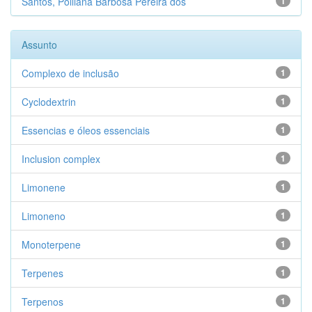
Santos, Polliana Barbosa Pereira dos
1
Assunto
Complexo de inclusão
1
Cyclodextrin
1
Essencias e óleos essenciais
1
Inclusion complex
1
Limonene
1
Limoneno
1
Monoterpene
1
Terpenes
1
Terpenos
1