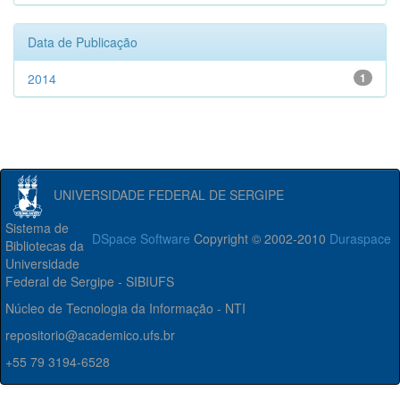
Data de Publicação
2014
1
UNIVERSIDADE FEDERAL DE SERGIPE
Sistema de
DSpace Software
Copyright © 2002-2010
Duraspace
Bibliotecas da
Universidade
Federal de Sergipe - SIBIUFS
Núcleo de Tecnologia da Informação - NTI
repositorio@academico.ufs.br
+55 79 3194-6528