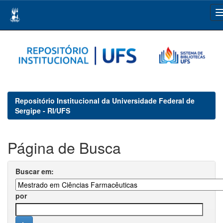
Skip
navigation
Repositório Institucional da Universidade Federal de
Sergipe - RI/UFS
Página de Busca
Buscar em:
por