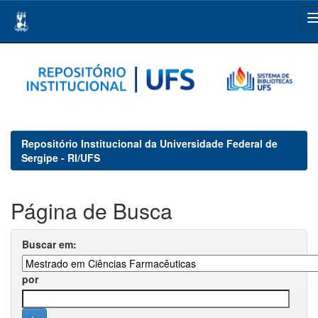
Skip
navigation
Repositório Institucional da Universidade Federal de
Sergipe - RI/UFS
Página de Busca
Buscar em:
por