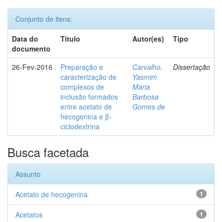
Conjunto de itens:
Data do
Título
Autor(es)
Tipo
documento
26-Fev-2016
Preparação e
Carvalho,
Dissertação
caracterização de
Yasmim
complexos de
Maria
inclusão formados
Barbosa
entre acetato de
Gomes de
hecogenina e β-
ciclodextrina
Busca facetada
Assunto
Acetato de hecogenina
1
Acetatos
1