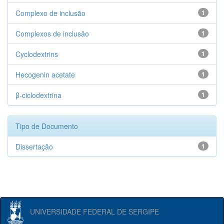
Complexo de inclusão
1
Complexos de inclusão
1
Cyclodextrins
1
Hecogenin acetate
1
β-ciclodextrina
1
Tipo de Documento
Dissertação
1
UNIVERSIDADE FEDERAL DE SERGIPE