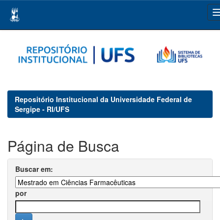
Skip
navigation
Repositório Institucional da Universidade Federal de
Sergipe - RI/UFS
Página de Busca
Buscar em:
por