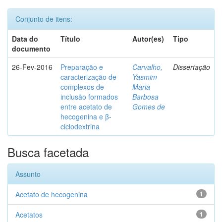
Conjunto de itens:
Data do
Título
Autor(es)
Tipo
documento
26-Fev-2016
Preparação e
Carvalho,
Dissertação
caracterização de
Yasmim
complexos de
Maria
inclusão formados
Barbosa
entre acetato de
Gomes de
hecogenina e β-
ciclodextrina
Busca facetada
Assunto
Acetato de hecogenina
1
Acetatos
1