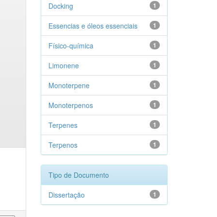
Docking
1
Essencias e óleos essenciais
1
Físico-química
1
Limonene
1
Monoterpene
1
Monoterpenos
1
Terpenes
1
Terpenos
1
Tipo de Documento
Dissertação
1