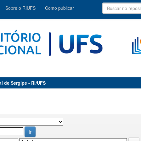
Sobre o RIUFS
Como publicar
al de Sergipe - RI/UFS