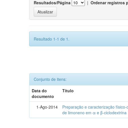
Resultados/Página
|
Ordenar registros 
Resultado 1-1 de 1.
Conjunto de itens:
Data do
Título
documento
1-Ago-2014
Preparação e caracterização físico
de limoneno em α e β-ciclodextrina