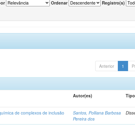
por
Ordenar
Registro(s)
Anterior
1
P
Autor(es)
Tip
-química de complexos de inclusão
Santos, Polliana Barbosa
Diss
Pereira dos