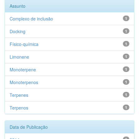
Assunto
Complexo de inclusão
1
Docking
1
Físico-química
1
Limonene
1
Monoterpene
1
Monoterpenos
1
Terpenes
1
Terpenos
1
Data de Publicação