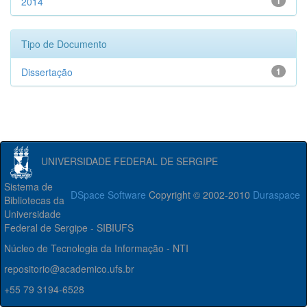
2014
1
Tipo de Documento
Dissertação
1
UNIVERSIDADE FEDERAL DE SERGIPE
Sistema de
DSpace Software
Copyright © 2002-2010
Duraspace
Bibliotecas da
Universidade
Federal de Sergipe - SIBIUFS
Núcleo de Tecnologia da Informação - NTI
repositorio@academico.ufs.br
+55 79 3194-6528