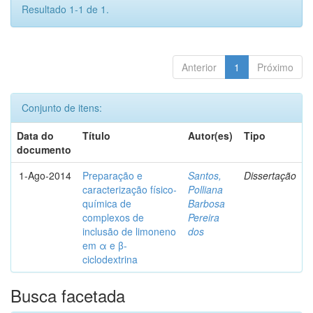
Resultado 1-1 de 1.
Anterior
1
Próximo
Conjunto de itens:
Data do
Título
Autor(es)
Tipo
documento
1-Ago-2014
Preparação e
Santos,
Dissertação
caracterização físico-
Polliana
química de
Barbosa
complexos de
Pereira
inclusão de limoneno
dos
em α e β-
ciclodextrina
Busca facetada