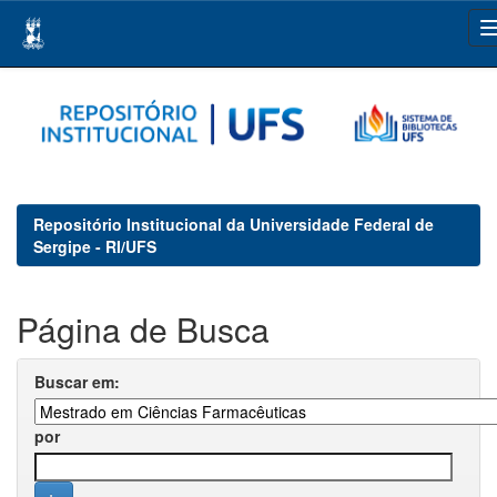
Skip
navigation
Repositório Institucional da Universidade Federal de
Sergipe - RI/UFS
Página de Busca
Buscar em:
por