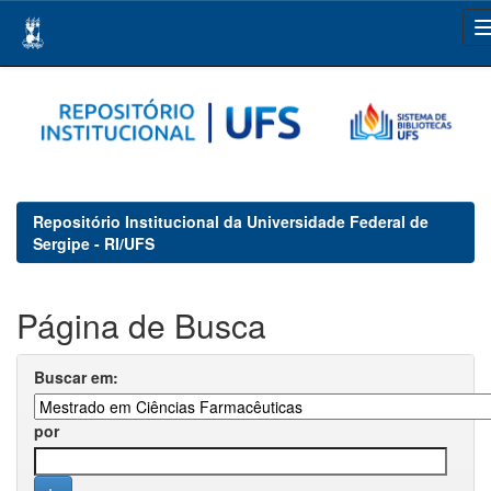
Skip
navigation
Repositório Institucional da Universidade Federal de
Sergipe - RI/UFS
Página de Busca
Buscar em:
por