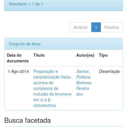
Resultado 1-1 de 1.
Anterior
1
Próximo
Conjunto de itens:
Data do
Título
Autor(es)
Tipo
documento
1-Ago-2014
Preparação e
Santos,
Dissertação
caracterização físico-
Polliana
química de
Barbosa
complexos de
Pereira
inclusão de limoneno
dos
em α e β-
ciclodextrina
Busca facetada