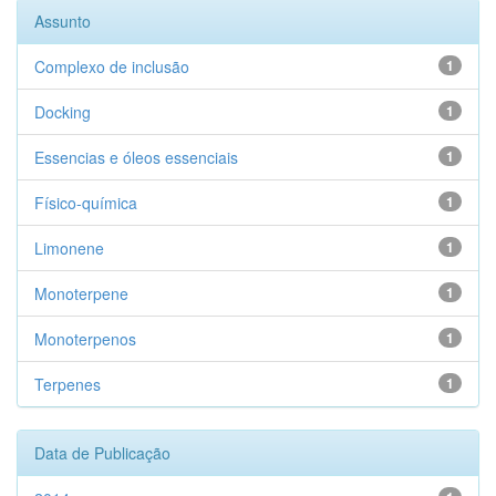
Assunto
Complexo de inclusão
1
Docking
1
Essencias e óleos essenciais
1
Físico-química
1
Limonene
1
Monoterpene
1
Monoterpenos
1
Terpenes
1
Data de Publicação