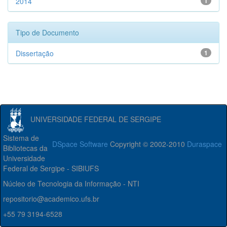
2014
1
Tipo de Documento
Dissertação
1
UNIVERSIDADE FEDERAL DE SERGIPE
Sistema de
DSpace Software
Copyright © 2002-2010
Duraspace
Bibliotecas da
Universidade
Federal de Sergipe - SIBIUFS
Núcleo de Tecnologia da Informação - NTI
repositorio@academico.ufs.br
+55 79 3194-6528