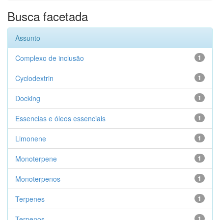
Busca facetada
Assunto
Complexo de inclusão
1
Cyclodextrin
1
Docking
1
Essencias e óleos essenciais
1
Limonene
1
Monoterpene
1
Monoterpenos
1
Terpenes
1
Terpenos
1