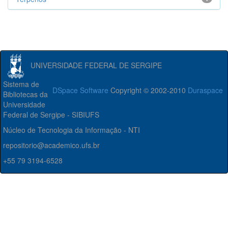
UNIVERSIDADE FEDERAL DE SERGIPE
Sistema de
DSpace Software
Copyright © 2002-2010
Duraspace
Bibliotecas da
Universidade
Federal de Sergipe - SIBIUFS
Núcleo de Tecnologia da Informação - NTI
repositorio@academico.ufs.br
+55 79 3194-6528