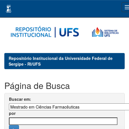
Skip
navigation
Repositório Institucional da Universidade Federal de
Sergipe - RI/UFS
Página de Busca
Buscar em:
por