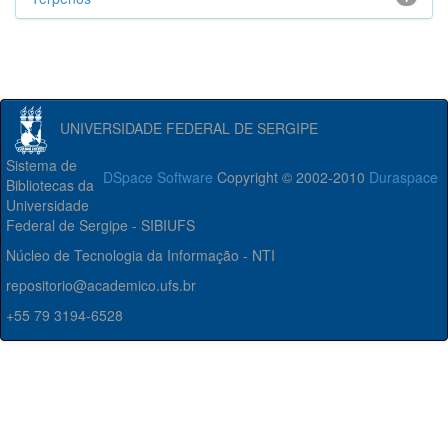
UNIVERSIDADE FEDERAL DE SERGIPE
Sistema de
DSpace Software
Copyright © 2002-2010
Duraspace
Bibliotecas da
Universidade
Federal de Sergipe - SIBIUFS
Núcleo de Tecnologia da Informação - NTI
repositorio@academico.ufs.br
+55 79 3194-6528