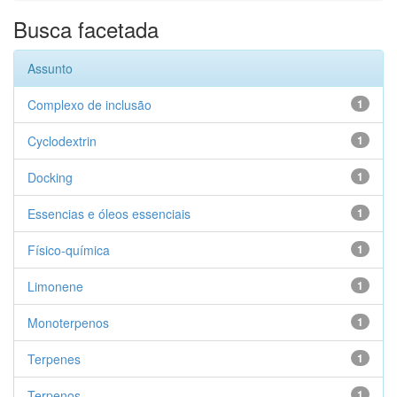
Busca facetada
Assunto
Complexo de inclusão
1
Cyclodextrin
1
Docking
1
Essencias e óleos essenciais
1
Físico-química
1
Limonene
1
Monoterpenos
1
Terpenes
1
Terpenos
1