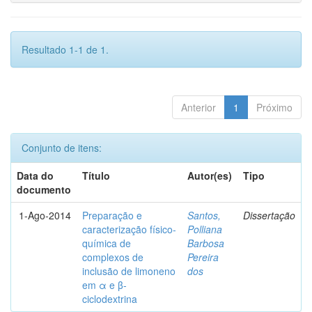
Resultado 1-1 de 1.
Anterior
1
Próximo
Conjunto de itens:
Data do
Título
Autor(es)
Tipo
documento
1-Ago-2014
Preparação e
Santos,
Dissertação
caracterização físico-
Polliana
química de
Barbosa
complexos de
Pereira
inclusão de limoneno
dos
em α e β-
ciclodextrina