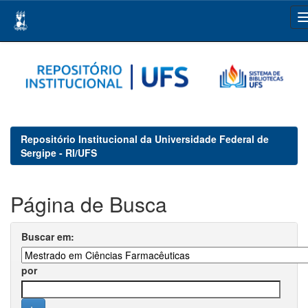
Skip
navigation
Repositório Institucional da Universidade Federal de
Sergipe - RI/UFS
Página de Busca
Buscar em:
por