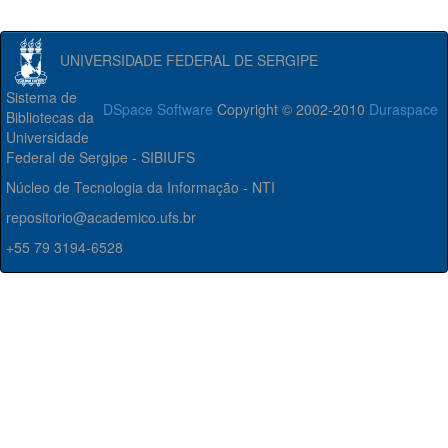
UNIVERSIDADE FEDERAL DE SERGIPE
Sistema de
DSpace Software
Copyright © 2002-2010
Duraspace
Bibliotecas da
Universidade
Federal de Sergipe - SIBIUFS
Núcleo de Tecnologia da Informação - NTI
repositorio@academico.ufs.br
+55 79 3194-6528