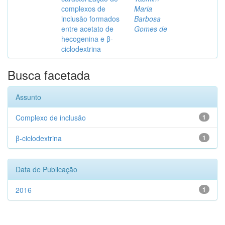
complexos de
Maria
inclusão formados
Barbosa
entre acetato de
Gomes de
hecogenina e β-
ciclodextrina
Busca facetada
Assunto
Complexo de inclusão
1
β-ciclodextrina
1
Data de Publicação
2016
1