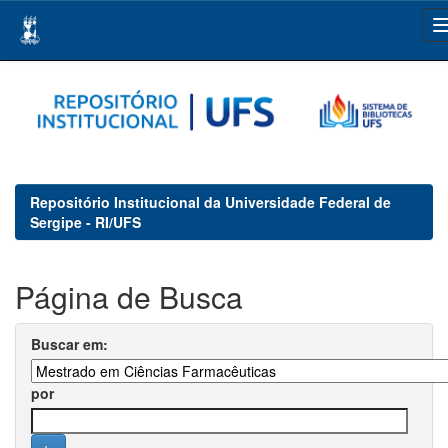
Skip
navigation
Repositório Institucional da Universidade Federal de
Sergipe - RI/UFS
Página de Busca
Buscar em:
por