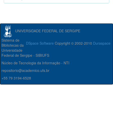
UNIVERSIDADE FEDERAL DE SERGIPE
Sistema de
DSpace Software
Copyright © 2002-2010
Duraspace
Bibliotecas da
Universidade
Federal de Sergipe - SIBIUFS
Núcleo de Tecnologia da Informação - NTI
repositorio@academico.ufs.br
+55 79 3194-6528