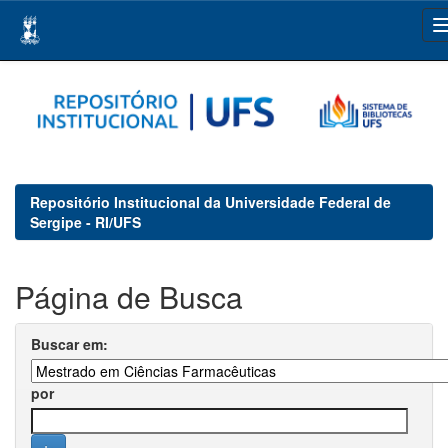
Skip
navigation
Repositório Institucional da Universidade Federal de
Sergipe - RI/UFS
Página de Busca
Buscar em:
por