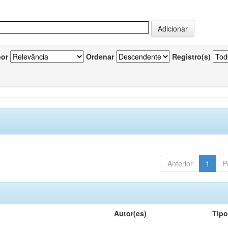
por
Ordenar
Registro(s)
Anterior
1
P
Autor(es)
Tip