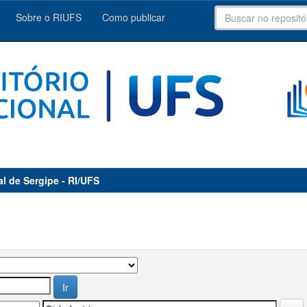
Sobre o RIUFS
Como publicar
al de Sergipe - RI/UFS