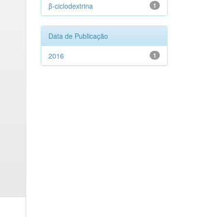
β-ciclodextrina
1
Data de Publicação
2016
1