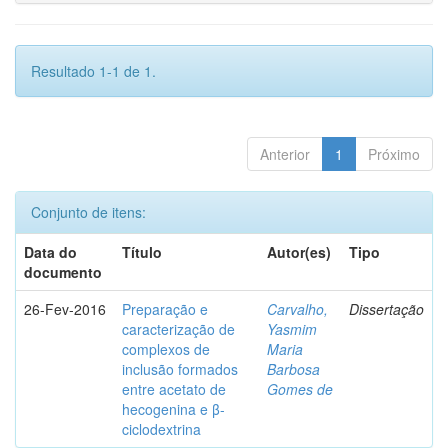
Resultado 1-1 de 1.
Anterior
1
Próximo
Conjunto de itens:
Data do
Título
Autor(es)
Tipo
documento
26-Fev-2016
Preparação e
Carvalho,
Dissertação
caracterização de
Yasmim
complexos de
Maria
inclusão formados
Barbosa
entre acetato de
Gomes de
hecogenina e β-
ciclodextrina