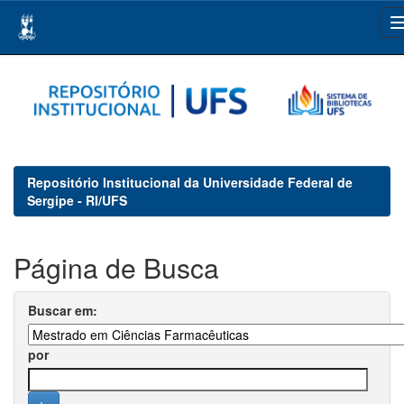
Skip
navigation
Repositório Institucional da Universidade Federal de
Sergipe - RI/UFS
Página de Busca
Buscar em:
por