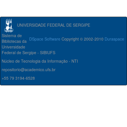
UNIVERSIDADE FEDERAL DE SERGIPE
Sistema de
DSpace Software
Copyright © 2002-2010
Duraspace
Bibliotecas da
Universidade
Federal de Sergipe - SIBIUFS
Núcleo de Tecnologia da Informação - NTI
repositorio@academico.ufs.br
+55 79 3194-6528