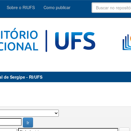
Sobre o RIUFS
Como publicar
al de Sergipe - RI/UFS