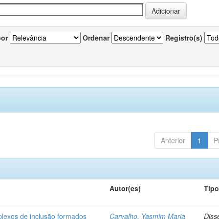
por
Ordenar
Registro(s)
Anterior
1
P
Autor(es)
Tip
plexos de inclusão formados
Carvalho, Yasmim Maria
Diss