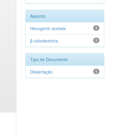
Assunto
Hecogenin acetate
1
β-ciclodextrina
1
Tipo de Documento
Dissertação
1