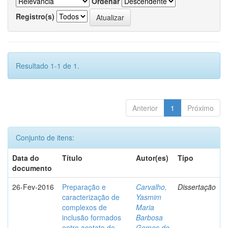
Ordenar
Registro(s)
Resultado 1-1 de 1.
Anterior
1
Próximo
Conjunto de itens:
Data do
Título
Autor(es)
Tipo
documento
26-Fev-2016
Preparação e
Carvalho,
Dissertação
caracterização de
Yasmim
complexos de
Maria
inclusão formados
Barbosa
entre acetato de
Gomes de