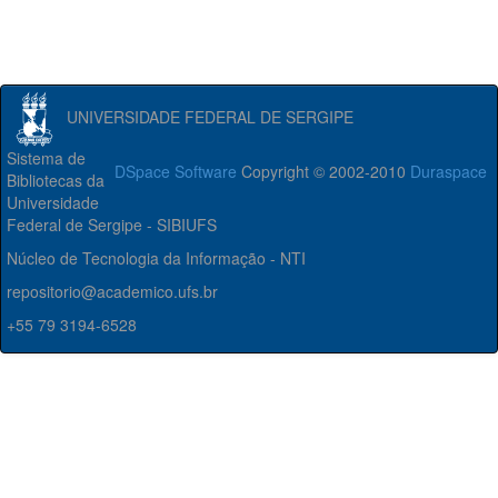
UNIVERSIDADE FEDERAL DE SERGIPE
Sistema de
DSpace Software
Copyright © 2002-2010
Duraspace
Bibliotecas da
Universidade
Federal de Sergipe - SIBIUFS
Núcleo de Tecnologia da Informação - NTI
repositorio@academico.ufs.br
+55 79 3194-6528