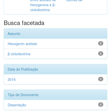
hecogenina e β-
ciclodextrina
Busca facetada
Assunto
Hecogenin acetate
1
β-ciclodextrina
1
Data de Publicação
2016
1
Tipo de Documento
Dissertação
1