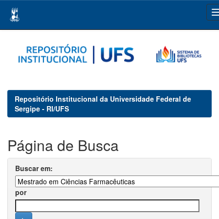
Skip
navigation
Repositório Institucional da Universidade Federal de
Sergipe - RI/UFS
Página de Busca
Buscar em:
por