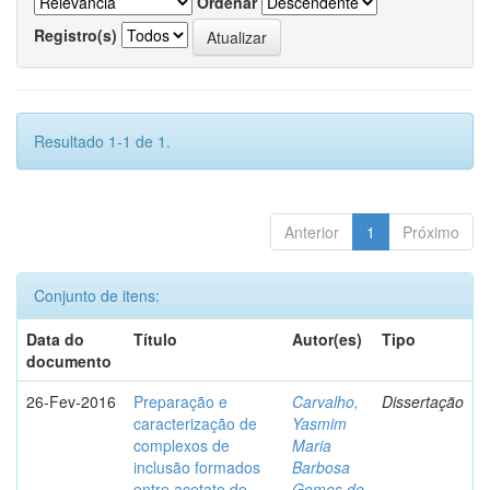
Ordenar
Registro(s)
Resultado 1-1 de 1.
Anterior
1
Próximo
Conjunto de itens:
Data do
Título
Autor(es)
Tipo
documento
26-Fev-2016
Preparação e
Carvalho,
Dissertação
caracterização de
Yasmim
complexos de
Maria
inclusão formados
Barbosa
entre acetato de
Gomes de