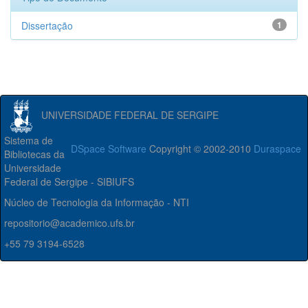
Dissertação
1
UNIVERSIDADE FEDERAL DE SERGIPE
Sistema de
DSpace Software
Copyright © 2002-2010
Duraspace
Bibliotecas da
Universidade
Federal de Sergipe - SIBIUFS
Núcleo de Tecnologia da Informação - NTI
repositorio@academico.ufs.br
+55 79 3194-6528