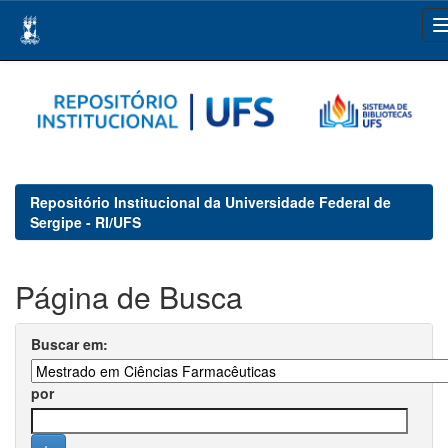
Skip
navigation
Repositório Institucional da Universidade Federal de
Sergipe - RI/UFS
Página de Busca
Buscar em:
por