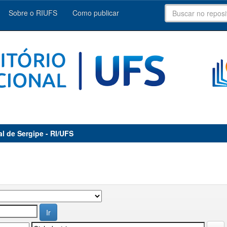
Sobre o RIUFS
Como publicar
al de Sergipe - RI/UFS