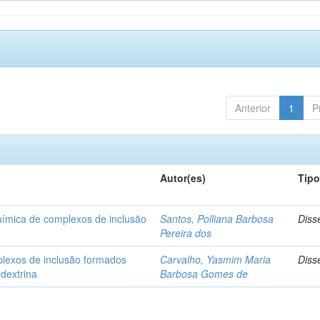
Anterior
1
P
Autor(es)
Tip
química de complexos de inclusão
Santos, Polliana Barbosa
Diss
Pereira dos
plexos de inclusão formados
Carvalho, Yasmim Maria
Diss
odextrina
Barbosa Gomes de