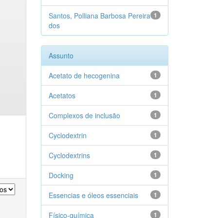
Santos, Polliana Barbosa Pereira
1
dos
Assunto
Acetato de hecogenina
1
Acetatos
1
Complexos de inclusão
1
Cyclodextrin
1
Cyclodextrins
1
Docking
1
Essencias e óleos essenciais
1
Físico-química
1