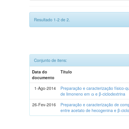
Resultado 1-2 de 2.
Conjunto de itens:
Data do
Título
documento
1-Ago-2014
Preparação e caracterização físico-
de limoneno em α e β-ciclodextrina
26-Fev-2016
Preparação e caracterização de com
entre acetato de hecogenina e β-cicl