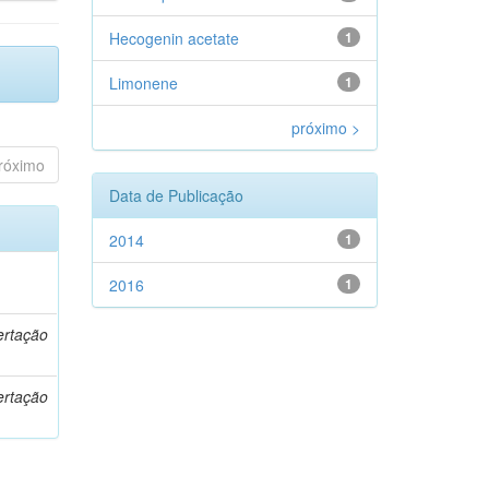
Hecogenin acetate
1
Limonene
1
próximo >
róximo
Data de Publicação
2014
1
o
2016
1
ertação
ertação