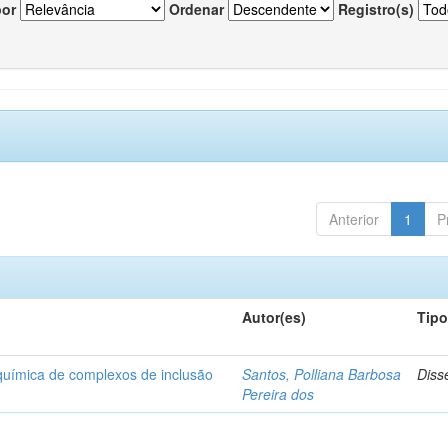
por
Ordenar
Registro(s)
Anterior
1
P
Autor(es)
Tip
-química de complexos de inclusão
Santos, Polliana Barbosa
Diss
Pereira dos