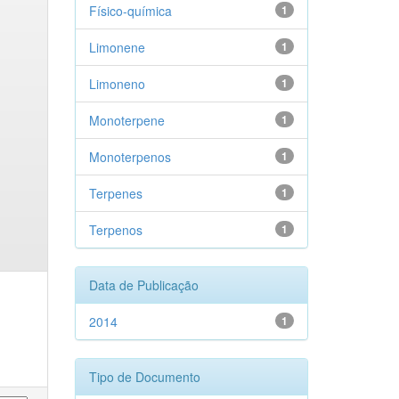
Físico-química
1
Limonene
1
Limoneno
1
Monoterpene
1
Monoterpenos
1
Terpenes
1
Terpenos
1
Data de Publicação
2014
1
Tipo de Documento