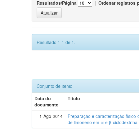
Resultados/Página
|
Ordenar registros 
Resultado 1-1 de 1.
Conjunto de itens:
Data do
Título
documento
1-Ago-2014
Preparação e caracterização físico
de limoneno em α e β-ciclodextrina