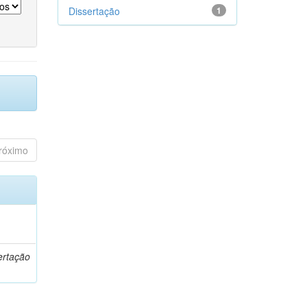
Dissertação
1
róximo
o
ertação