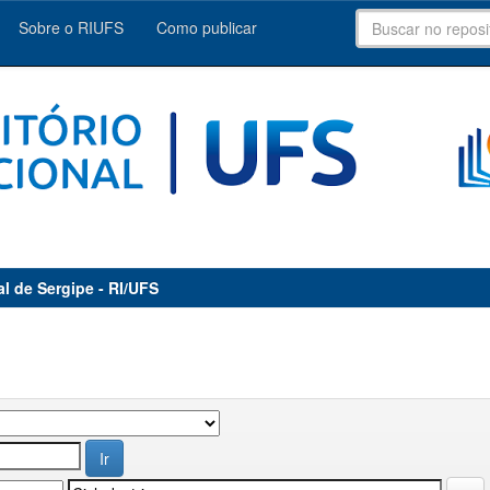
Sobre o RIUFS
Como publicar
al de Sergipe - RI/UFS