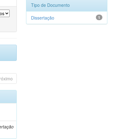
Tipo de Documento
Dissertação
1
róximo
o
ertação