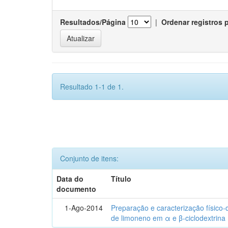
Resultados/Página
|
Ordenar registros 
Resultado 1-1 de 1.
Conjunto de itens:
Data do
Título
documento
1-Ago-2014
Preparação e caracterização físico
de limoneno em α e β-ciclodextrina