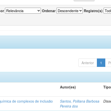
por
Ordenar
Registro(s)
Anterior
1
P
Autor(es)
Tip
-química de complexos de inclusão
Santos, Polliana Barbosa
Diss
Pereira dos