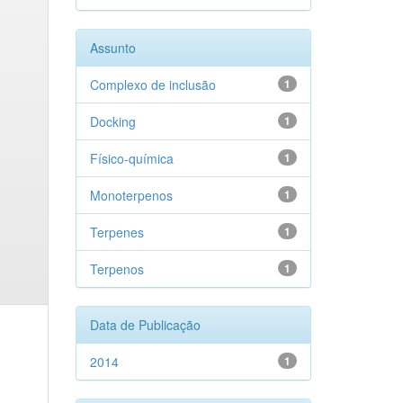
Assunto
Complexo de inclusão
1
Docking
1
Físico-química
1
Monoterpenos
1
Terpenes
1
Terpenos
1
Data de Publicação
2014
1