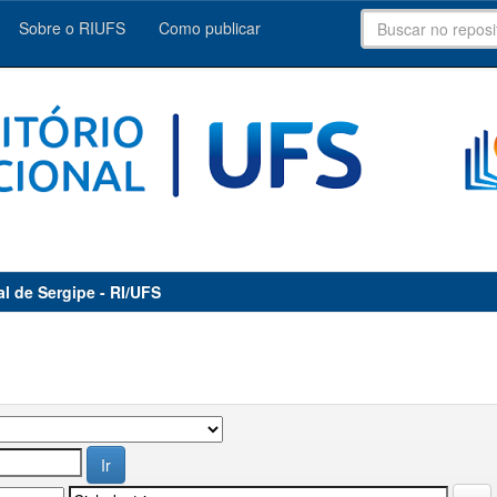
Sobre o RIUFS
Como publicar
al de Sergipe - RI/UFS