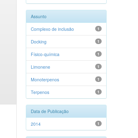
Assunto
Complexo de inclusão
1
Docking
1
Físico-química
1
Limonene
1
Monoterpenos
1
Terpenos
1
Data de Publicação
2014
1