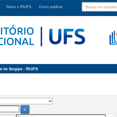
Sobre o RIUFS
Como publicar
al de Sergipe - RI/UFS