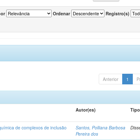
por
Ordenar
Registro(s)
Anterior
1
P
Autor(es)
Tip
-química de complexos de inclusão
Santos, Polliana Barbosa
Diss
Pereira dos