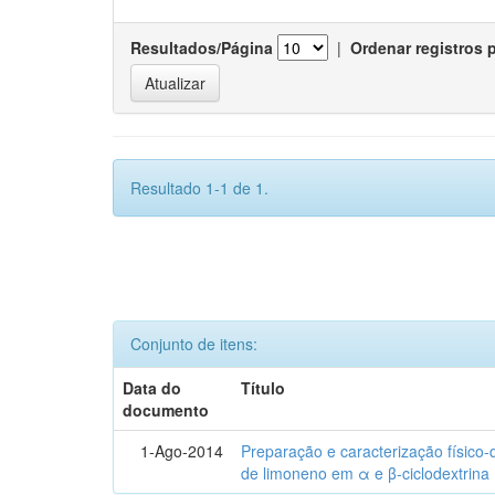
Resultados/Página
|
Ordenar registros 
Resultado 1-1 de 1.
Conjunto de itens:
Data do
Título
documento
1-Ago-2014
Preparação e caracterização físico
de limoneno em α e β-ciclodextrina