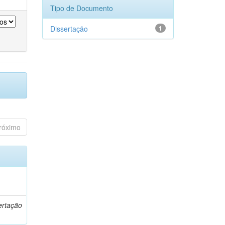
Tipo de Documento
Dissertação
1
róximo
o
ertação