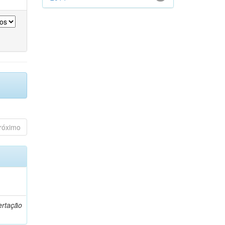
róximo
o
ertação