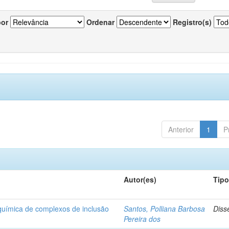
por
Ordenar
Registro(s)
Anterior
1
P
Autor(es)
Tip
-química de complexos de inclusão
Santos, Polliana Barbosa
Diss
Pereira dos