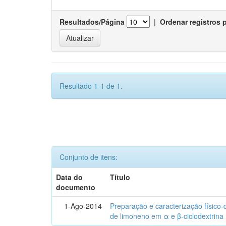
Resultados/Página
|
Ordenar registros 
Resultado 1-1 de 1.
Conjunto de itens:
Data do
Título
documento
1-Ago-2014
Preparação e caracterização físico
de limoneno em α e β-ciclodextrina