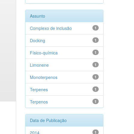
Assunto
Complexo de inclusão
1
Docking
1
Físico-química
1
Limonene
1
Monoterpenos
1
Terpenes
1
Terpenos
1
Data de Publicação
2014
1