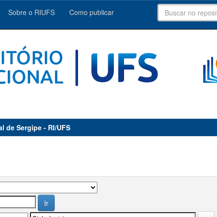
Sobre o RIUFS
Como publicar
al de Sergipe - RI/UFS