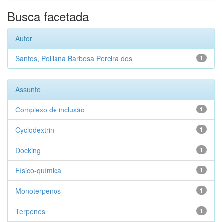
Busca facetada
Autor
Santos, Polliana Barbosa Pereira dos
1
Assunto
Complexo de inclusão
1
Cyclodextrin
1
Docking
1
Físico-química
1
Monoterpenos
1
Terpenes
1