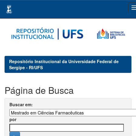
Skip
navigation
Repositório Institucional da Universidade Federal de
Sergipe - RI/UFS
Página de Busca
Buscar em:
por