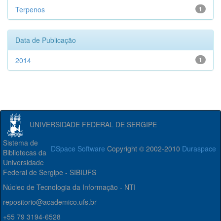
Terpenos
1
Data de Publicação
2014
1
UNIVERSIDADE FEDERAL DE SERGIPE
Sistema de
DSpace Software
Copyright © 2002-2010
Duraspace
Bibliotecas da
Universidade
Federal de Sergipe - SIBIUFS
Núcleo de Tecnologia da Informação - NTI
repositorio@academico.ufs.br
+55 79 3194-6528