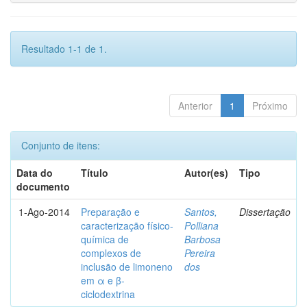
Resultado 1-1 de 1.
Anterior
1
Próximo
Conjunto de itens:
Data do
Título
Autor(es)
Tipo
documento
1-Ago-2014
Preparação e
Santos,
Dissertação
caracterização físico-
Polliana
química de
Barbosa
complexos de
Pereira
inclusão de limoneno
dos
em α e β-
ciclodextrina