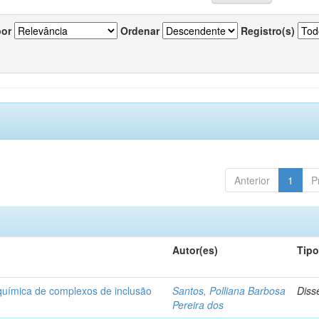
por
Ordenar
Registro(s)
Anterior
1
P
Autor(es)
Tip
-química de complexos de inclusão
Santos, Polliana Barbosa
Diss
Pereira dos