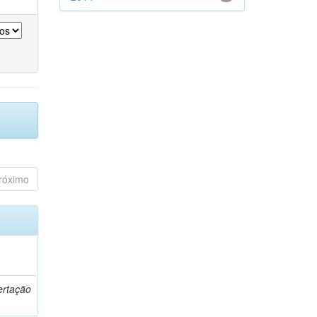
róximo
o
ertação