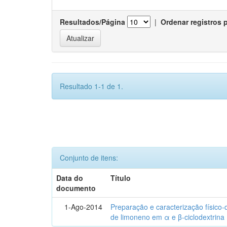
Resultados/Página
|
Ordenar registros 
Resultado 1-1 de 1.
Conjunto de itens:
Data do
Título
documento
1-Ago-2014
Preparação e caracterização físico
de limoneno em α e β-ciclodextrina