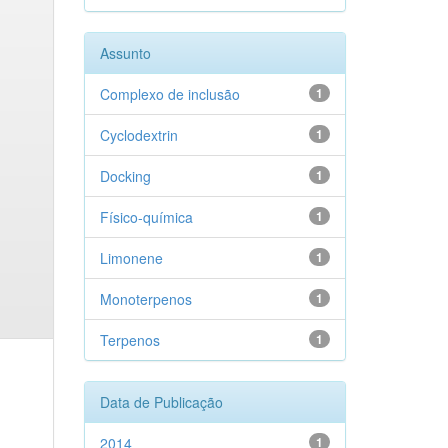
Assunto
Complexo de inclusão
1
Cyclodextrin
1
Docking
1
Físico-química
1
Limonene
1
Monoterpenos
1
Terpenos
1
Data de Publicação
2014
1