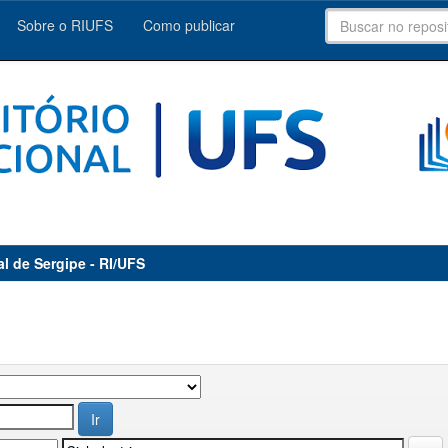
Sobre o RIUFS
Como publicar
al de Sergipe - RI/UFS