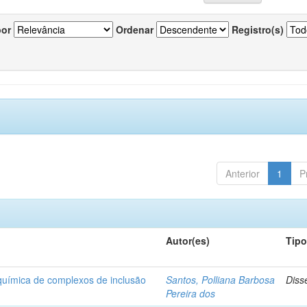
por
Ordenar
Registro(s)
Anterior
1
P
Autor(es)
Tip
-química de complexos de inclusão
Santos, Polliana Barbosa
Diss
Pereira dos