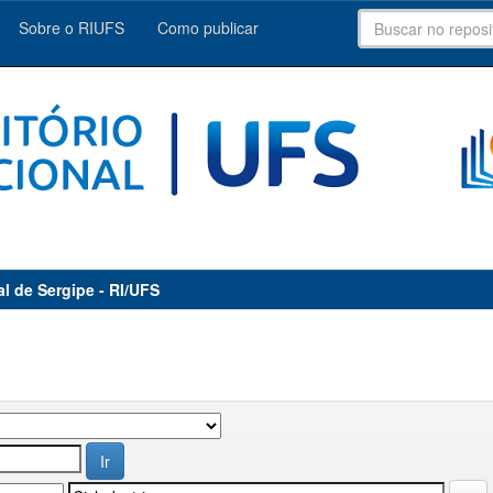
Sobre o RIUFS
Como publicar
al de Sergipe - RI/UFS