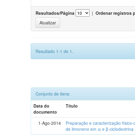
Resultados/Página
|
Ordenar registros 
Resultado 1-1 de 1.
Conjunto de itens:
Data do
Título
documento
1-Ago-2014
Preparação e caracterização físico
de limoneno em α e β-ciclodextrina