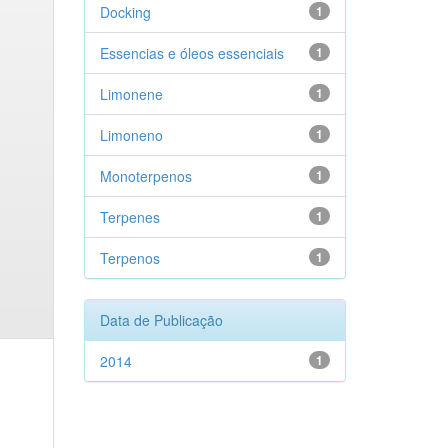
Docking
1
Essencias e óleos essenciais
1
Limonene
1
Limoneno
1
Monoterpenos
1
Terpenes
1
Terpenos
1
Data de Publicação
2014
1