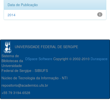
Data de Publicação
2014
1
UNIVERSIDADE FEDERAL DE SERGIPE
Sistema de
DSpace Software
Copyright © 2002-2010
Duraspace
Bibliotecas da
Universidade
Federal de Sergipe - SIBIUFS
Núcleo de Tecnologia da Informação - NTI
repositorio@academico.ufs.br
+55 79 3194-6528