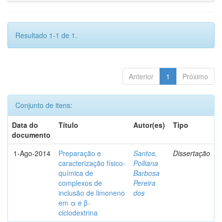
Resultado 1-1 de 1.
Anterior
1
Próximo
Conjunto de itens:
Data do
Título
Autor(es)
Tipo
documento
1-Ago-2014
Preparação e
Santos,
Dissertação
caracterização físico-
Polliana
química de
Barbosa
complexos de
Pereira
inclusão de limoneno
dos
em α e β-
ciclodextrina