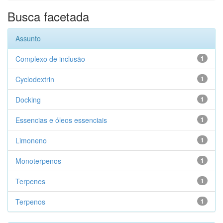
Busca facetada
Assunto
Complexo de inclusão
1
Cyclodextrin
1
Docking
1
Essencias e óleos essenciais
1
Limoneno
1
Monoterpenos
1
Terpenes
1
Terpenos
1