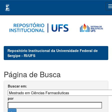
Skip
navigation
Repositório Institucional da Universidade Federal de
Sergipe - RI/UFS
Página de Busca
Buscar em:
por