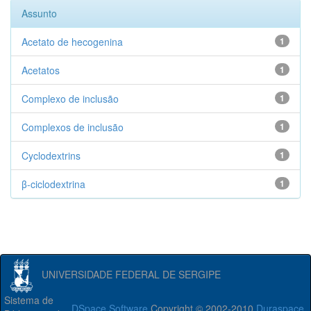
Assunto
Acetato de hecogenina
1
Acetatos
1
Complexo de inclusão
1
Complexos de inclusão
1
Cyclodextrins
1
β-ciclodextrina
1
UNIVERSIDADE FEDERAL DE SERGIPE
Sistema de
DSpace Software
Copyright © 2002-2010
Duraspace