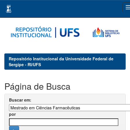
Skip
navigation
Repositório Institucional da Universidade Federal de
Sergipe - RI/UFS
Página de Busca
Buscar em:
por