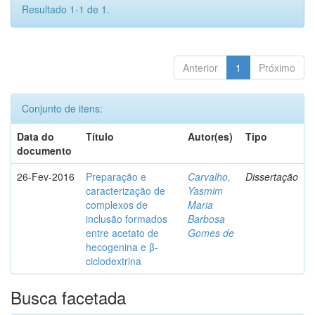
Resultado 1-1 de 1.
Anterior
1
Próximo
Conjunto de itens:
Data do
Título
Autor(es)
Tipo
documento
26-Fev-2016
Preparação e
Carvalho,
Dissertação
caracterização de
Yasmim
complexos de
Maria
inclusão formados
Barbosa
entre acetato de
Gomes de
hecogenina e β-
ciclodextrina
Busca facetada