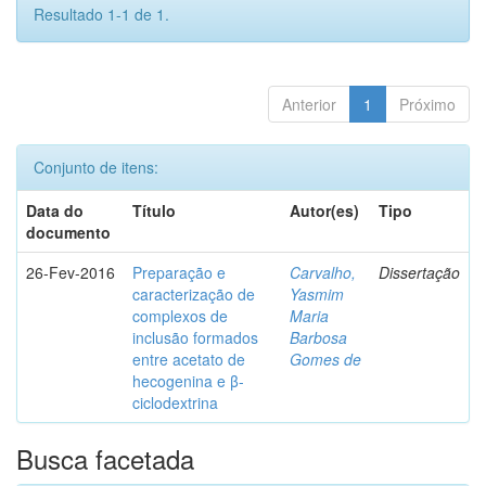
Resultado 1-1 de 1.
Anterior
1
Próximo
Conjunto de itens:
Data do
Título
Autor(es)
Tipo
documento
26-Fev-2016
Preparação e
Carvalho,
Dissertação
caracterização de
Yasmim
complexos de
Maria
inclusão formados
Barbosa
entre acetato de
Gomes de
hecogenina e β-
ciclodextrina
Busca facetada