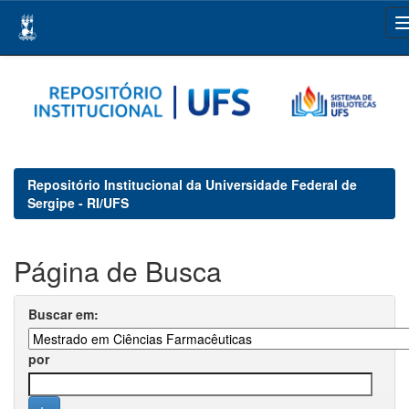
Skip
navigation
Repositório Institucional da Universidade Federal de
Sergipe - RI/UFS
Página de Busca
Buscar em:
por