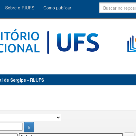
Sobre o RIUFS
Como publicar
al de Sergipe - RI/UFS