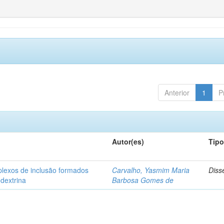
Anterior
1
P
Autor(es)
Tip
plexos de inclusão formados
Carvalho, Yasmim Maria
Diss
odextrina
Barbosa Gomes de