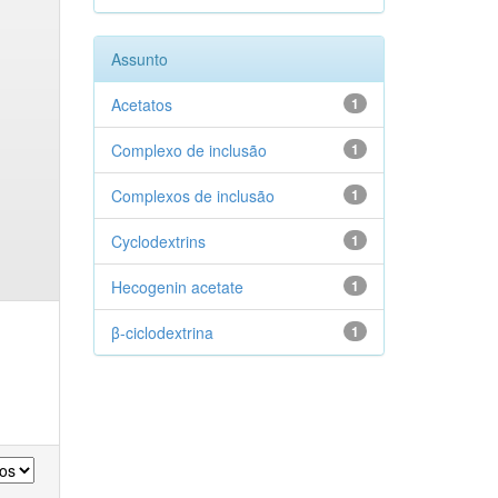
Assunto
Acetatos
1
Complexo de inclusão
1
Complexos de inclusão
1
Cyclodextrins
1
Hecogenin acetate
1
β-ciclodextrina
1