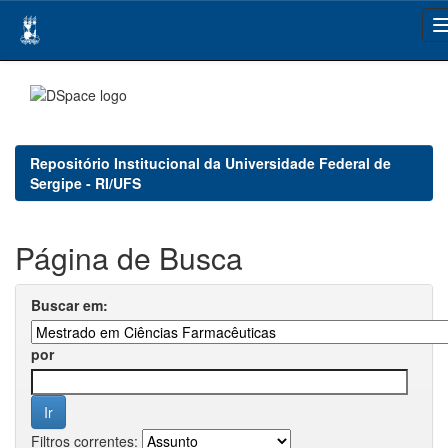
Skip
navigation
Repositório Institucional da Universidade Federal de
Sergipe - RI/UFS
Página de Busca
Buscar em:
por
Filtros correntes: