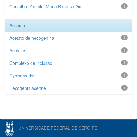
Carvalho, Yasmim Maria Barbosa Go...
1
Assunto
Acetato de hecogenina
1
Acetatos
1
Complexo de inclusão
1
Cyclodextrins
1
Hecogenin acetate
1
UNIVERSIDADE FEDERAL DE SERGIPE