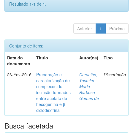
Resultado 1-1 de 1.
Anterior
1
Próximo
Conjunto de itens:
Data do
Título
Autor(es)
Tipo
documento
26-Fev-2016
Preparação e
Carvalho,
Dissertação
caracterização de
Yasmim
complexos de
Maria
inclusão formados
Barbosa
entre acetato de
Gomes de
hecogenina e β-
ciclodextrina
Busca facetada