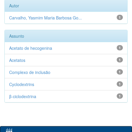
Autor
Carvalho, Yasmim Maria Barbosa Go...
1
Assunto
Acetato de hecogenina
1
Acetatos
1
Complexo de inclusão
1
Cyclodextrins
1
β-ciclodextrina
1