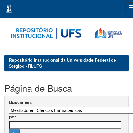
Skip
navigation
Repositório Institucional da Universidade Federal de
Sergipe - RI/UFS
Página de Busca
Buscar em:
por