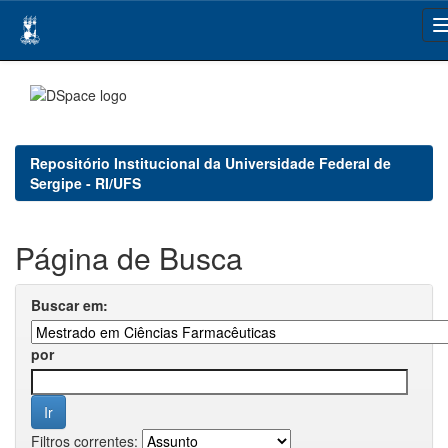
Skip
navigation
Repositório Institucional da Universidade Federal de
Sergipe - RI/UFS
Página de Busca
Buscar em:
por
Filtros correntes: