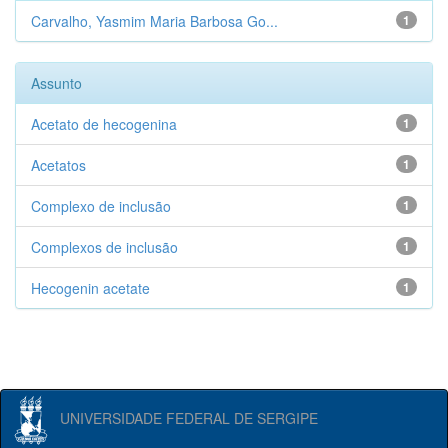
Carvalho, Yasmim Maria Barbosa Go...
1
Assunto
Acetato de hecogenina
1
Acetatos
1
Complexo de inclusão
1
Complexos de inclusão
1
Hecogenin acetate
1
UNIVERSIDADE FEDERAL DE SERGIPE